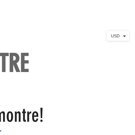
S
À PROPOS
CONTACT
USD
TRE
montre!