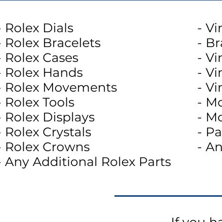
- Rolex Dials
- Vi
- Rolex Bracelets
- B
- Rolex Cases
- V
- Rolex Hands
- V
- Rolex Movements
- V
- Rolex Tools
- M
- Rolex Displays
- M
- Rolex Crystals
- Pa
- Rolex Crowns
- A
- Any Additional Rolex Parts
If you h