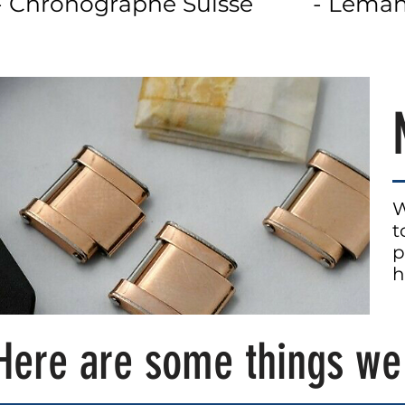
- Chronographe Suisse
- Leman
W
t
p
h
Here are some things w