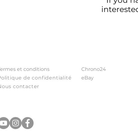
intereste
Termes et conditions
Chrono24
Politique de confidentialité
eBay
Nous contacter