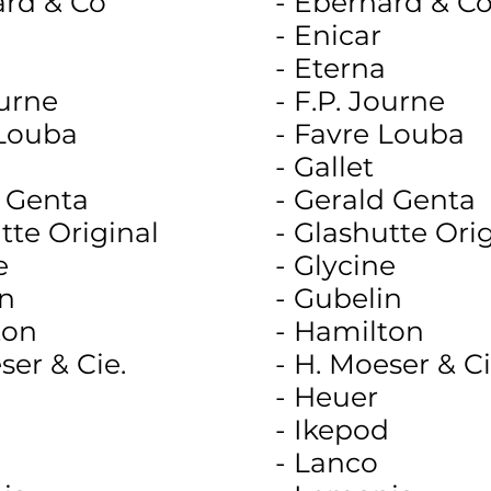
ard & Co
- Eberhard & C
- Enicar
- Eterna
ourne
- F.P. Journe
 Louba
- Favre Louba
- Gallet
d Genta
- Gerald Genta
tte Original
- Glashutte Ori
e
- Glycine
in
- Gubelin
ton
- Hamilton
ser & Cie.
- H. Moeser & C
- Heuer
d
- Ikepod
- Lanco