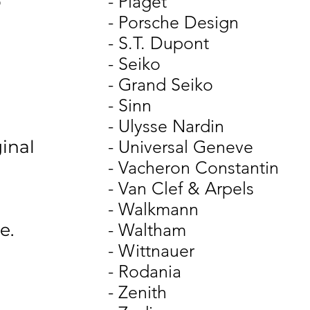
o
- Piaget
- Porsche Design
- S.T. Dupont
- Seiko
- Grand Seiko
- Sinn
- Ulysse Nardin
ginal
- Universal Geneve
- Vacheron Constantin
- Van Clef & Arpels
- Walkmann
ie.
- Waltham
- Wittnauer
- Rodania
- Zenith