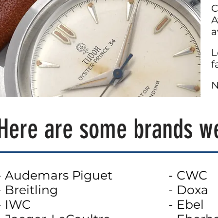
C
A
a
L
f
N
Here are some brands w
- Audemars Piguet
- CWC
- Breitling
- Doxa
- IWC
- Ebel