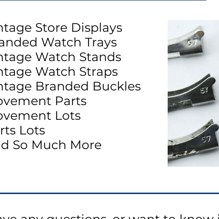
ntage Store Displays
randed Watch Trays
intage Watch Stands
intage Watch Straps
intage Branded Buckles
ovement Parts
ovement Lots
rts Lots
nd So Much More
ave any questions, or want to know 