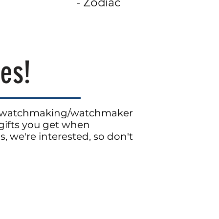
- Zodiac
es!
s, watchmaking/watchmaker
gifts you get when
s, we're interested, so don't