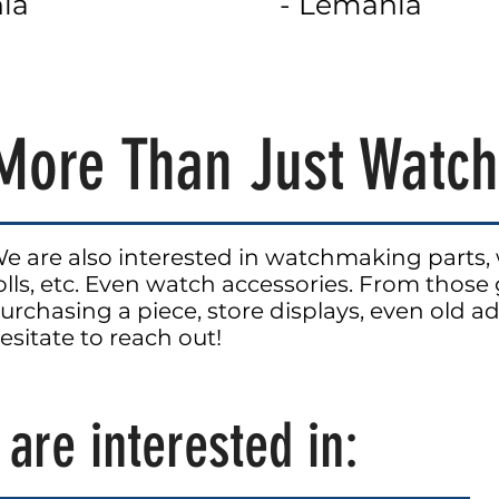
ia
- Lemania
More Than Just Watch
e are also interested in watchmaking part
olls, etc. Even watch
accessories. From those 
urchasing a piece, store
displays, even old ad
esitate to reach out!
e are
interested
in: