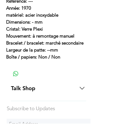
Référence: ---
Année: 1970
matériel: acier inoxydable
Dimensions: - mm
Cristal: Verre Plexi
Mouvement: à remontage manuel
Bracelet / bracelet: marché secondaire
Largeur de la patte: --mm
Boîte / papiers: Non / Non
Talk Shop
All our prices are displayed in USD
Subscribe to Updates
Each individual piece comes with a
5-day inspection period. All of our
watches include Priority Shipping
in Canada and USA. Worldwide
Subscribe Now