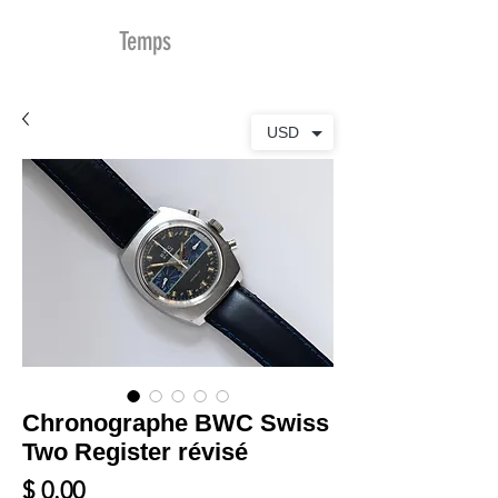
MDu
Temps
USD
Chronographe BWC Swiss
Two Register révisé
Prix
$ 0.00