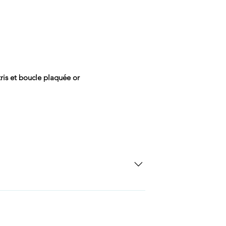
ris et boucle plaquée or
SD Each individual piece comes with a 5-
 watches include Priority Shipping in
ng is an extra 50$ Flat Rate. We will