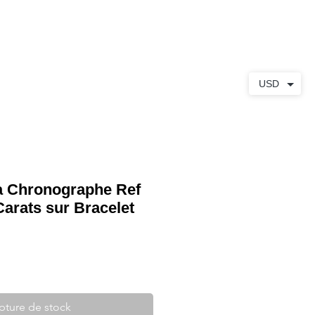
S
À PROPOS
CONTACT
USD
a Chronographe Ref
Carats sur Bracelet
pture de stock