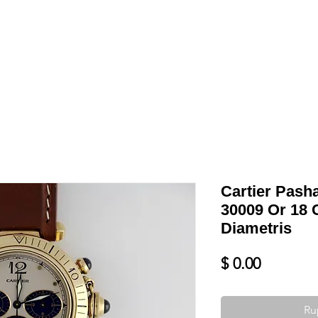
Shop
VENDRE
DATEZ VOTRE MONTRE
SERVICES ET PLU
Cartier Pash
30009 Or 18 
Diametris
Prix
$ 0.00
Ru