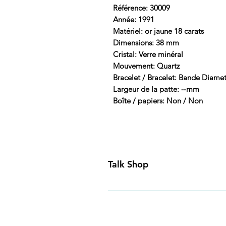
Référence: 30009
Année: 1991
Matériel: or jaune 18 carats
Dimensions: 38 mm
Cristal: Verre minéral
Mouvement: Quartz
Bracelet / Bracelet: Bande Diamet
Largeur de la patte: --mm
Boîte / papiers: Non / Non
Talk Shop
All our prices are displayed in U
day inspection period. All of our
Canada and USA. Worldwide shippi