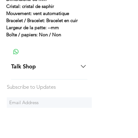
Cristal: cristal de saphir
Mouvement: vent automatique
Bracelet / Bracelet: Bracelet en cuir
Largeur de la patte: --mm
Boîte / papiers: Non / Non
Talk Shop
All our prices are displayed in USD
Subscribe to Updates
Each individual piece comes with a
5-day inspection period. All of our
watches include Priority Shipping
in Canada and USA. Worldwide
Subscribe Now
shipping is an extra 50$ Flat Rate.
We will generally ship all of our
products via Federal Express
Termes et
Chrono24