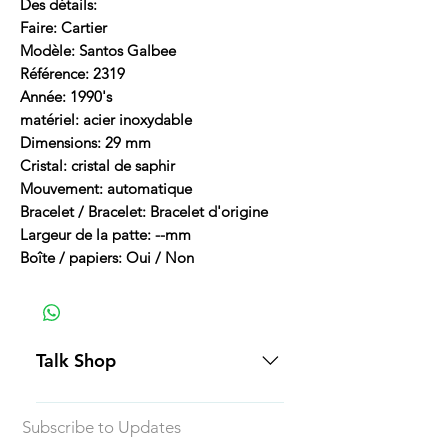
Des détails:
Faire: Cartier
Modèle: Santos Galbee
Référence: 2319
Année: 1990's
matériel: acier inoxydable
Dimensions: 29 mm
Cristal: cristal de saphir
Mouvement: automatique
Bracelet / Bracelet: Bracelet d'origine
Largeur de la patte: --mm
Boîte / papiers: Oui / Non
Talk Shop
All our prices are displayed in USD
Subscribe to Updates
Each individual piece comes with a