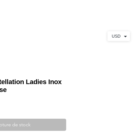
S
À PROPOS
CONTACT
USD
llation Ladies Inox
se
pture de stock