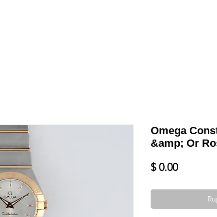
Shop
VENDRE
DATEZ VOTRE MONTRE
SERVICES ET PLU
Omega Conste
&amp; Or Ro
Prix
$ 0.00
Ru