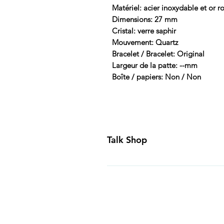
Matériel: acier inoxydable et or r
Dimensions: 27 mm
Cristal: verre saphir
Mouvement: Quartz
Bracelet / Bracelet: Original
Largeur de la patte: --mm
Boîte / papiers: Non / Non
Talk Shop
All our prices are displayed in U
day inspection period. All of our
Canada and USA. Worldwide shippi
generally ship all of our products
Business Days of payment cleari