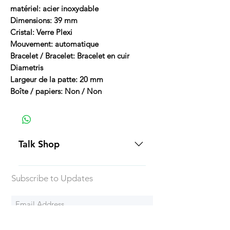
matériel: acier inoxydable
Dimensions: 39 mm
Cristal: Verre Plexi
Mouvement: automatique
Bracelet / Bracelet: Bracelet en cuir
Diametris
Largeur de la patte: 20 mm
Boîte / papiers: Non / Non
Talk Shop
All our prices are displayed in USD
Subscribe to Updates
Each individual piece comes with a
5-day inspection period. All of our
watches include Priority Shipping
in Canada and USA. Worldwide
Subscribe Now
shipping is an extra 50$ Flat Rate.