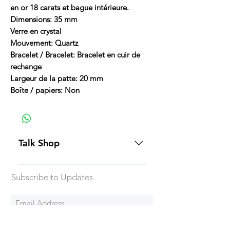
en or 18 carats et bague intérieure.
Dimensions: 35 mm
Verre en crystal
Mouvement: Quartz
Bracelet / Bracelet: Bracelet en cuir de
rechange
Largeur de la patte: 20 mm
Boîte / papiers: Non
Talk Shop
All our prices are displayed in USD
Subscribe to Updates
Each individual piece comes with a
5-day inspection period. All of our
watches include Priority Shipping
in Canada and USA. Worldwide
Subscribe Now
shipping is an extra 50$ Flat Rate.