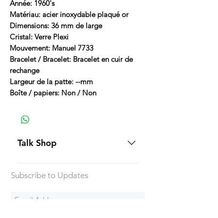
Année: 1960's
Matériau: acier inoxydable plaqué or
Dimensions: 36 mm de large
Cristal: Verre Plexi
Mouvement: Manuel 7733
Bracelet / Bracelet: Bracelet en cuir de
rechange
Largeur de la patte: --mm
Boîte / papiers: Non / Non
Talk Shop
All our prices are displayed in USD
Subscribe to Updates
Each individual piece comes with a
5-day inspection period. All of our
watches include Priority Shipping
in Canada and USA. Worldwide