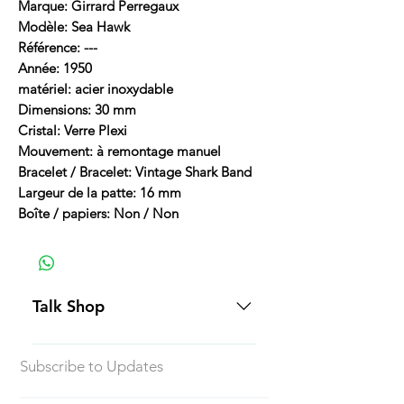
Marque: Girrard Perregaux
Modèle: Sea Hawk
Référence: ---
Année: 1950
matériel: acier inoxydable
Dimensions: 30 mm
Cristal: Verre Plexi
Mouvement: à remontage manuel
Bracelet / Bracelet: Vintage Shark Band
Largeur de la patte: 16 mm
Boîte / papiers: Non / Non
Talk Shop
All our prices are displayed in USD
Subscribe to Updates
Each individual piece comes with a
5-day inspection period. All of our