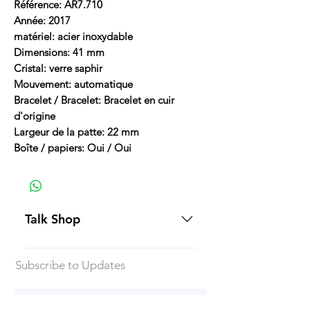
Référence: AR7.710
Année: 2017
matériel: acier inoxydable
Dimensions: 41 mm
Cristal: verre saphir
Mouvement: automatique
Bracelet / Bracelet: Bracelet en cuir
d'origine
Largeur de la patte: 22 mm
Boîte / papiers: Oui / Oui
Talk Shop
All our prices are displayed in USD
Subscribe to Updates
Each individual piece comes with a
5-day inspection period. All of our
watches include Priority Shipping