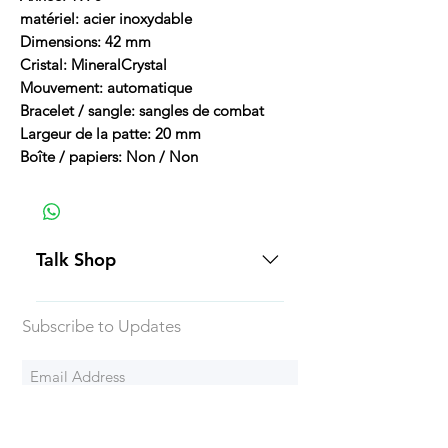
matériel: acier inoxydable
Dimensions: 42 mm
Cristal: MineralCrystal
Mouvement: automatique
Bracelet / sangle: sangles de combat
Largeur de la patte: 20 mm
Boîte / papiers: Non / Non
Talk Shop
All our prices are displayed in USD
Subscribe to Updates
Each individual piece comes with a
5-day inspection period. All of our
watches include Priority Shipping
in Canada and USA. Worldwide
Subscribe Now
shipping is an extra 50$ Flat Rate.