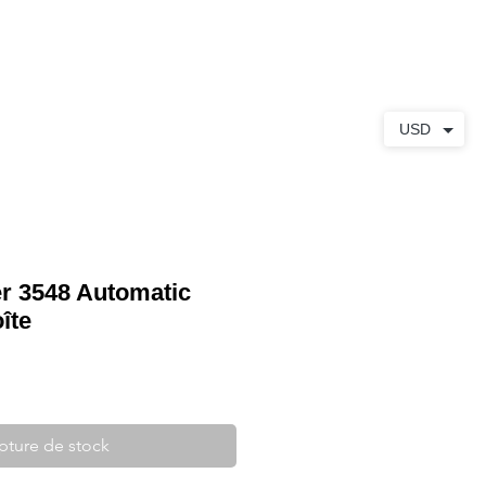
S
À PROPOS
CONTACT
USD
r 3548 Automatic
îte
pture de stock