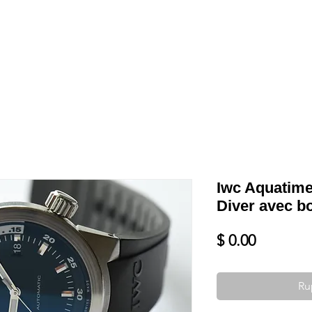
Shop
VENDRE
DATEZ VOTRE MONTRE
SERVICES ET PLU
Iwc Aquatime
Diver avec bo
Prix
$ 0.00
Ru