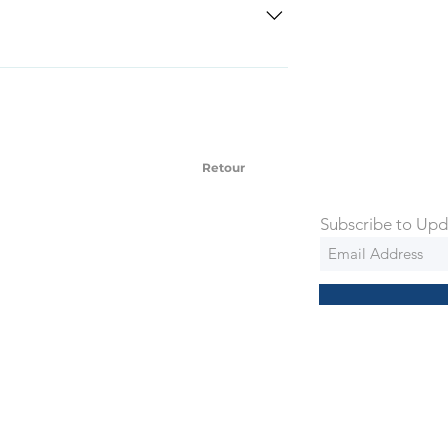
SD Each individual piece comes with a 5-
 watches include Priority Shipping in
ng is an extra 50$ Flat Rate. We will
 via Federal Express Priority within 5
ng
Retour
Subscribe to Upd