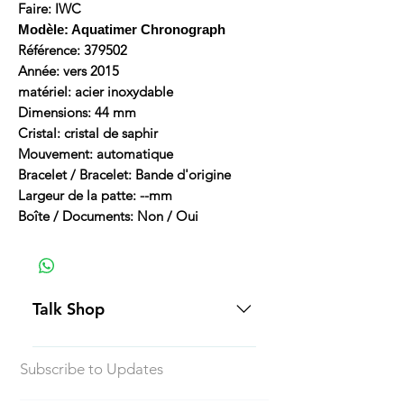
Faire: IWC
Modèle: Aquatimer Chronograph
Référence: 379502
Année: vers 2015
matériel: acier inoxydable
Dimensions: 44 mm
Cristal: cristal de saphir
Mouvement: automatique
Bracelet / Bracelet: Bande d'origine
Largeur de la patte: --mm
Boîte / Documents: Non / Oui
Talk Shop
All our prices are displayed in USD
Subscribe to Updates
Each individual piece comes with a
5-day inspection period. All of our