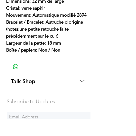
Dimensions: 32 mm de large
Cristal: verre saphir
Mouvement: Automatique modifié 2894
Bracelet / Bracelet: Autruche d'origine
(notez une petite retouche faite
précédemment sur le cuir)
Largeur de la patte: 18 mm
Boîte / papiers: Non / Non
Talk Shop
All our prices are displayed in USD
Subscribe to Updates
Each individual piece comes with a
5-day inspection period. All of our
watches include Priority Shipping
in Canada and USA. Worldwide
Subscribe Now
shipping is an extra 50$ Flat Rate.