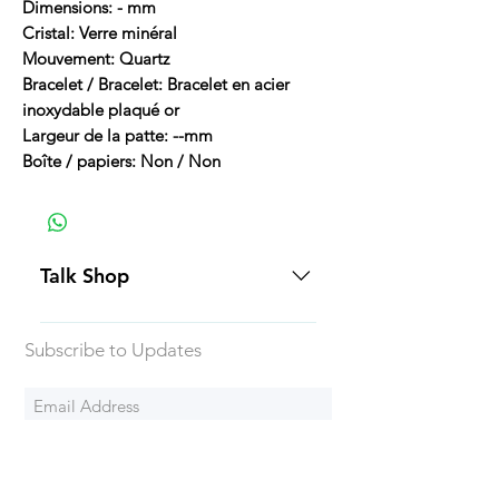
Dimensions: - mm
Cristal: Verre minéral
Mouvement: Quartz
Bracelet / Bracelet: Bracelet en acier
inoxydable plaqué or
Largeur de la patte: --mm
Boîte / papiers: Non / Non
Talk Shop
All our prices are displayed in USD
Subscribe to Updates
Each individual piece comes with a
5-day inspection period. All of our
watches include Priority Shipping
in Canada and USA. Worldwide
Subscribe Now
shipping is an extra 50$ Flat Rate.
We will generally ship all of our