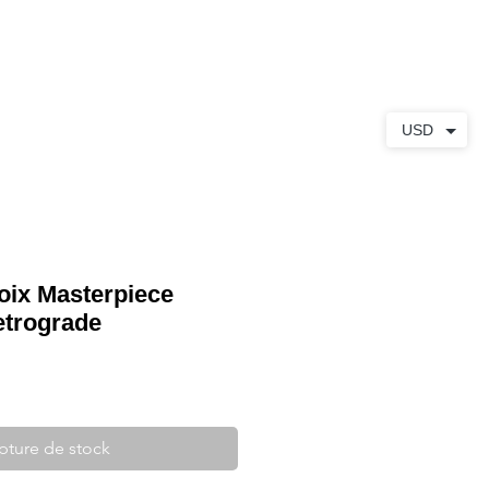
S
À PROPOS
CONTACT
USD
oix Masterpiece
etrograde
pture de stock