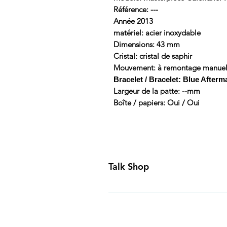
Référence: ---
Année 2013
matériel: acier inoxydable
Dimensions: 43 mm
Cristal: cristal de saphir
Mouvement: à remontage manue
Bracelet / Bracelet: Blue Afterm
Largeur de la patte: --mm
Boîte / papiers: Oui / Oui
Talk Shop
All our prices are displayed in U
day inspection period. All of our
Canada and USA. Worldwide shippi