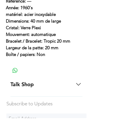
Référence: ---
Année: 1960's
matériel: acier inoxydable
Dimensions: 40 mm de large
Cristal: Verre Plexi
Mouvement: automatique
Bracelet / Bracelet: Tropic 20 mm
Largeur de la patte: 20 mm
Boîte / papiers: Non
Talk Shop
All our prices are displayed in USD
Subscribe to Updates
Each individual piece comes with a
5-day inspection period. All of our
watches include Priority Shipping
in Canada and USA. Worldwide
Subscribe Now