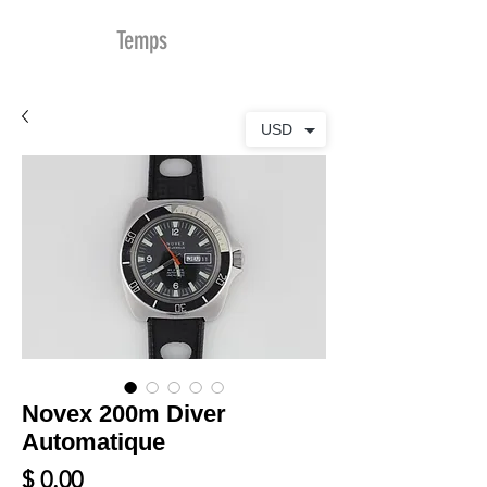
MDu
Temps
USD
Novex 200m Diver
Automatique
Prix
$ 0.00