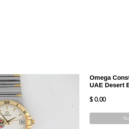
Shop
VENDRE
DATEZ VOTRE MONTRE
SERVICES ET PLU
Omega Conste
UAE Desert 
Prix
$ 0.00
Ru