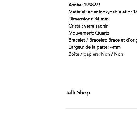
Année: 1998-99
Matériel: acier inoxydable et or 1
Dimensions: 34 mm
Cristal: verre saphir
Mouvement: Quartz
Bracelet / Bracelet: Bracelet d'ori
Largeur de la patte: --mm
Boîte / papiers: Non / Non
Talk Shop
All our prices are displayed in U
day inspection period. All of our
Canada and USA. Worldwide shippi
generally ship all of our products