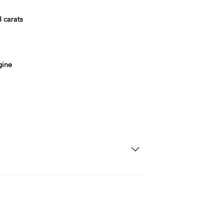
8 carats
gine
SD Each individual piece comes with a 5-
 watches include Priority Shipping in
ng is an extra 50$ Flat Rate. We will
 via Federal Express Priority within 5