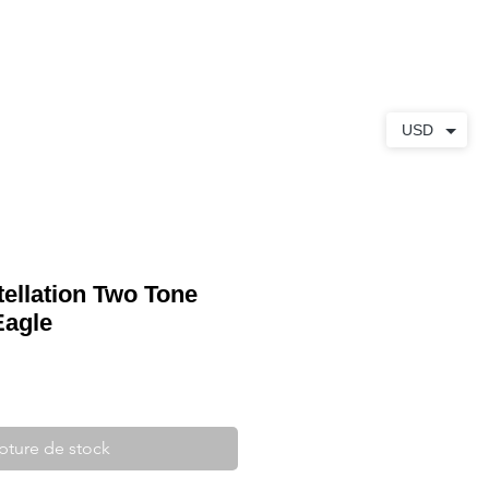
S
À PROPOS
CONTACT
USD
llation Two Tone
Eagle
pture de stock