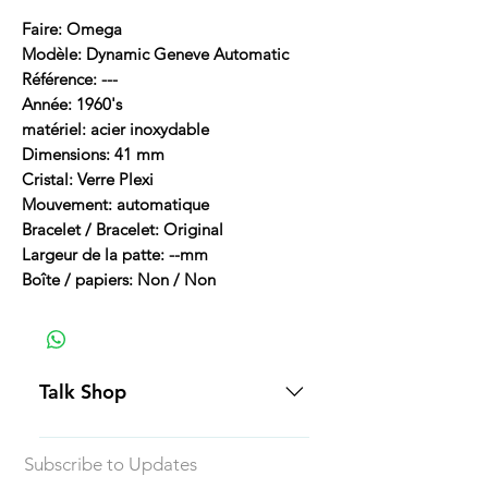
Faire: Omega
Modèle: Dynamic Geneve Automatic
Référence: ---
Année: 1960's
matériel: acier inoxydable
Dimensions: 41 mm
Cristal: Verre Plexi
Mouvement: automatique
Bracelet / Bracelet: Original
Largeur de la patte: --mm
Boîte / papiers: Non / Non
Talk Shop
All our prices are displayed in USD
Subscribe to Updates
Each individual piece comes with a