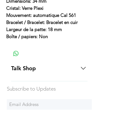
Dimensions: 34 mm
Cristal: Verre Plexi
Mouvement: automatique Cal 561
Bracelet / Bracelet: Bracelet en cuir
Largeur de la patte: 18 mm
Boîte / papiers: Non
Talk Shop
All our prices are displayed in USD
Subscribe to Updates
Each individual piece comes with a
5-day inspection period. All of our
watches include Priority Shipping
in Canada and USA. Worldwide
Subscribe Now
shipping is an extra 50$ Flat Rate.
We will generally ship all of our
products via Federal Express
Termes et
Chrono24