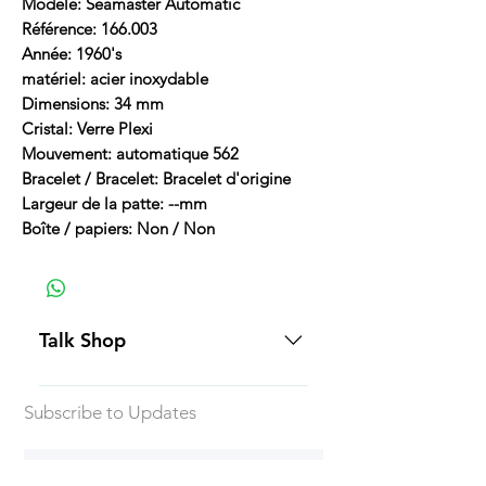
Modèle: Seamaster Automatic
Référence: 166.003
Année: 1960's
matériel: acier inoxydable
Dimensions: 34 mm
Cristal: Verre Plexi
Mouvement: automatique 562
Bracelet / Bracelet: Bracelet d'origine
Largeur de la patte: --mm
Boîte / papiers: Non / Non
Talk Shop
All our prices are displayed in USD
Subscribe to Updates
Each individual piece comes with a
5-day inspection period. All of our
watches include Priority Shipping