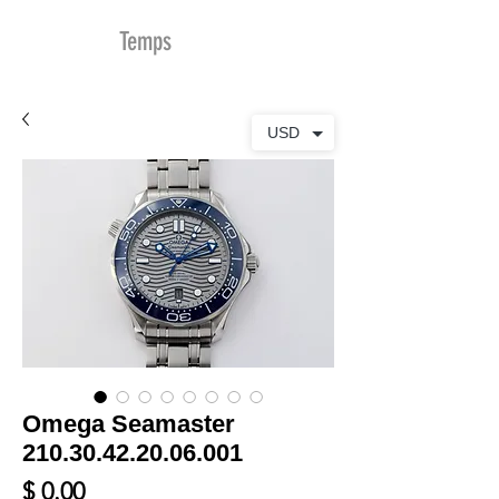
MDu
Temps
USD
Omega Seamaster
210.30.42.20.06.001
Prix
$ 0.00