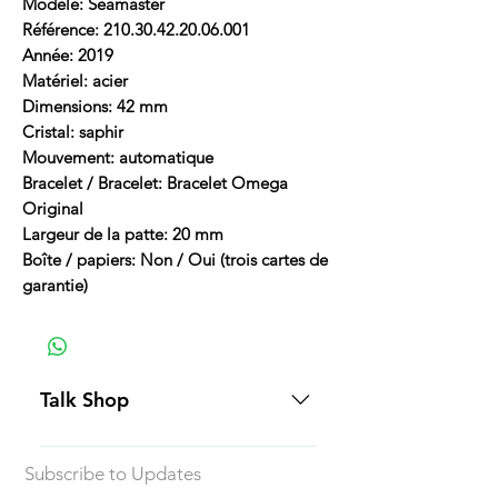
Modèle: Seamaster
Référence: 210.30.42.20.06.001
Année: 2019
Matériel: acier
Dimensions: 42 mm
Cristal: saphir
Mouvement: automatique
Bracelet / Bracelet: Bracelet Omega
Original
Largeur de la patte: 20 mm
Boîte / papiers: Non / Oui (trois cartes de
garantie)
Talk Shop
All our prices are displayed in USD
Subscribe to Updates
Each individual piece comes with a