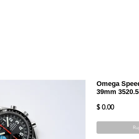
Shop
VENDRE
DATEZ VOTRE MONTRE
SERVICES ET PLU
Omega Speed
39mm 3520.5
Prix
$ 0.00
Ru