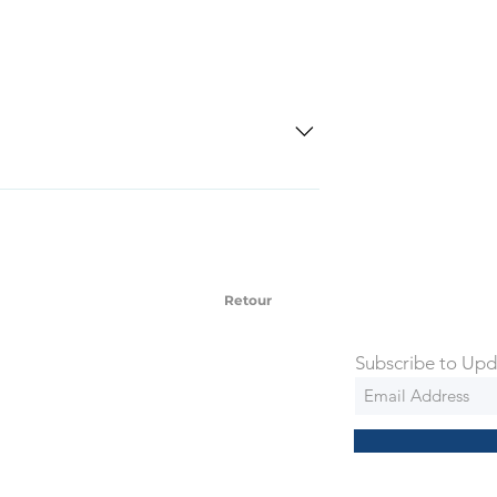
SD Each individual piece comes with a 5-
 watches include Priority Shipping in
ng is an extra 50$ Flat Rate. We will
 via Federal Express Priority within 5
ng
Retour
Subscribe to Upd