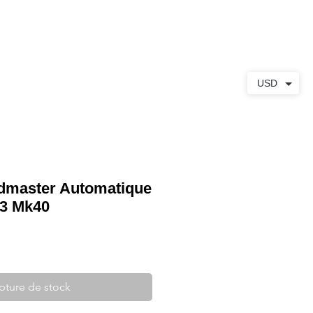
S
À PROPOS
CONTACT
USD
master Automatique
3 Mk40
pture de stock