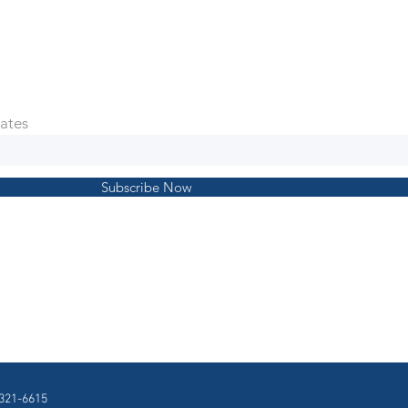
ates
Subscribe Now
321-6615