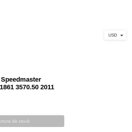
S
À PROPOS
CONTACT
USD
 Speedmaster
 1861 3570.50 2011
pture de stock