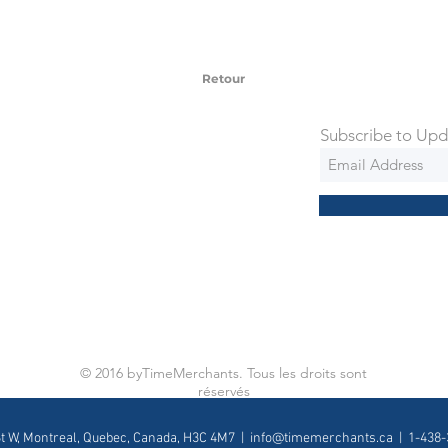
 watches include Priority Shipping in
ng is an extra 50$ Flat Rate. We will
 via Federal Express Priority within 5
ng
Retour
Subscribe to Upd
© 2016 byTimeMerchants. Tous les droits sont
réservés
St W, Montreal, Quebec, Canada, H3C 4M7 |
info@timemerchants.ca
| 1-438-