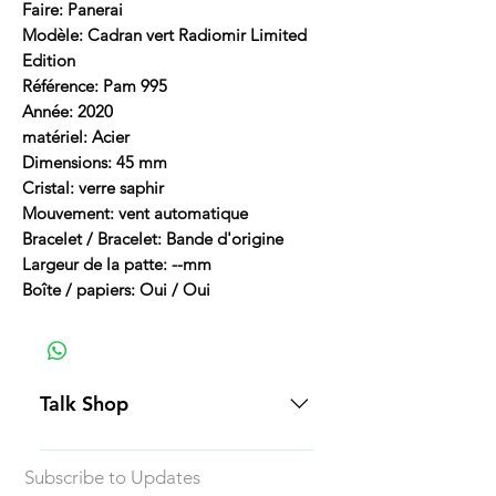
Faire: Panerai
Modèle: Cadran vert Radiomir Limited
Edition
Référence: Pam 995
Année: 2020
matériel: Acier
Dimensions: 45 mm
Cristal: verre saphir
Mouvement: vent automatique
Bracelet / Bracelet: Bande d'origine
Largeur de la patte: --mm
Boîte / papiers: Oui / Oui
Talk Shop
All our prices are displayed in USD
Subscribe to Updates
Each individual piece comes with a