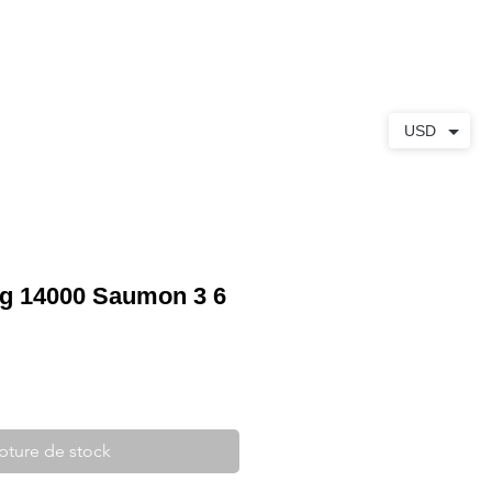
S
À PROPOS
CONTACT
USD
ng 14000 Saumon 3 6
pture de stock