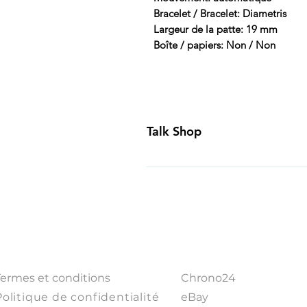
Bracelet / Bracelet: Diametris
Largeur de la patte: 19 mm
Boîte / papiers: Non / Non
Talk Shop
All our prices are displayed in U
day inspection period. All of our
Canada and USA. Worldwide shippi
generally ship all of our products
Business Days of payment cleari
Termes et conditions
Chrono24
Politique de confidentialité
eBay