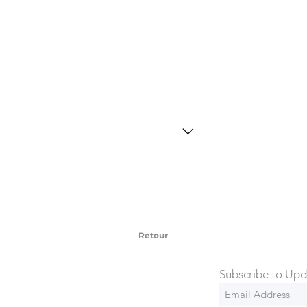
SD Each individual piece comes with a 5-
 watches include Priority Shipping in
ng is an extra 50$ Flat Rate. We will
 via Federal Express Priority within 5
ng
Retour
Subscribe to Upd