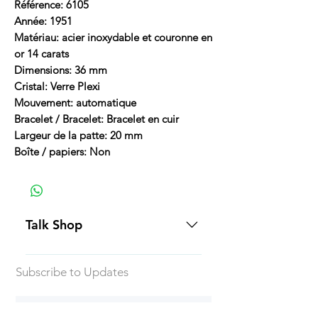
Référence: 6105
Année: 1951
Matériau: acier inoxydable et couronne en
or 14 carats
Dimensions: 36 mm
Cristal: Verre Plexi
Mouvement: automatique
Bracelet / Bracelet: Bracelet en cuir
Largeur de la patte: 20 mm
Boîte / papiers: Non
Talk Shop
All our prices are displayed in USD
Subscribe to Updates
Each individual piece comes with a
5-day inspection period. All of our
watches include Priority Shipping