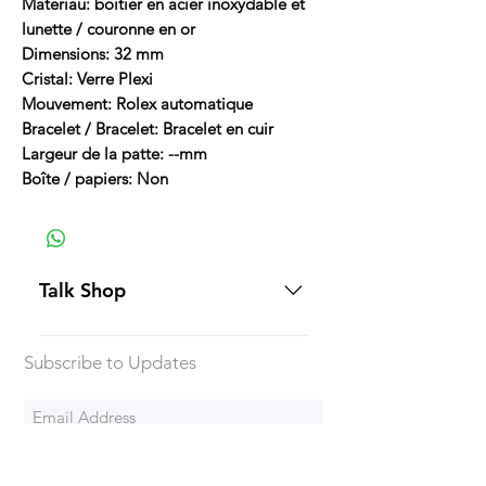
Matériau: boîtier en acier inoxydable et
lunette / couronne en or
Dimensions: 32 mm
Cristal: Verre Plexi
Mouvement: Rolex automatique
Bracelet / Bracelet: Bracelet en cuir
Largeur de la patte: --mm
Boîte / papiers: Non
Talk Shop
All our prices are displayed in USD
Subscribe to Updates
Each individual piece comes with a
5-day inspection period. All of our
watches include Priority Shipping
in Canada and USA. Worldwide
Subscribe Now
shipping is an extra 50$ Flat Rate.