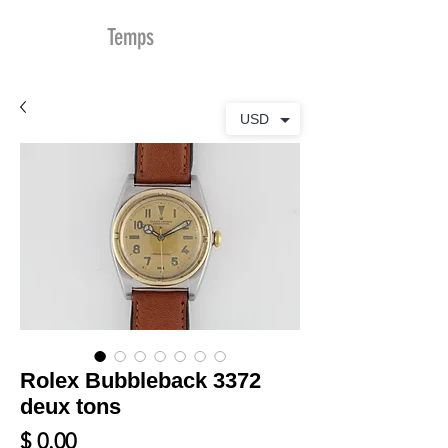
MDu
Temps
USD
Rolex Bubbleback 3372
deux tons
Prix
$ 0.00