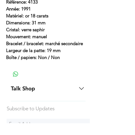
Référence: 4133
Année: 1991
Matériel: or 18 carats
Dimensions: 31 mm
Cristal: verre saphir
Mouvement: manuel
Bracelet / bracelet: marché secondaire
Largeur de la patte: 19 mm
Boîte / papiers: Non / Non
Talk Shop
All our prices are displayed in USD
Subscribe to Updates
Each individual piece comes with a
5-day inspection period. All of our
watches include Priority Shipping
in Canada and USA. Worldwide