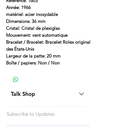
Référence: 1603
Année: 1966
matériel: acier inoxydable
Dimensions: 36 mm
Cristal: Cristal de plexiglas
Mouvement: vent automatique
Bracelet / Bracelet: Bracelet Rolex original
des États-Unis
Largeur de la patte: 20 mm
Boîte / papiers: Non / Non
Talk Shop
All our prices are displayed in USD
Subscribe to Updates
Each individual piece comes with a
5-day inspection period. All of our
watches include Priority Shipping