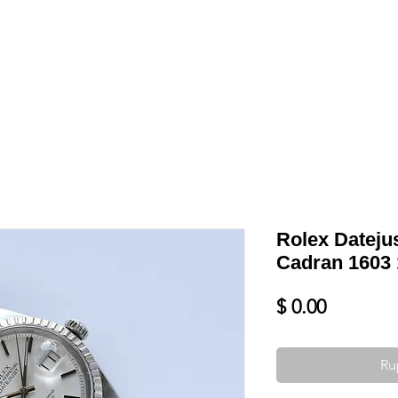
Shop
VENDRE
DATEZ VOTRE MONTRE
SERVICES ET PLU
Rolex Datejus
Cadran 1603
Prix
$ 0.00
Ru