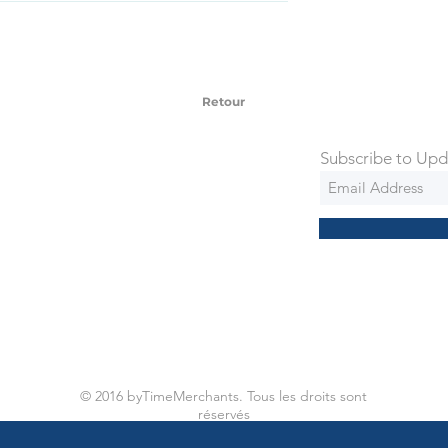
SD Each individual piece comes with a 5-
 watches include Priority Shipping in
ng is an extra 50$ Flat Rate. We will
 via Federal Express Priority within 5
ng
Retour
Subscribe to Upd
© 2016 byTimeMerchants. Tous les droits sont
réservés