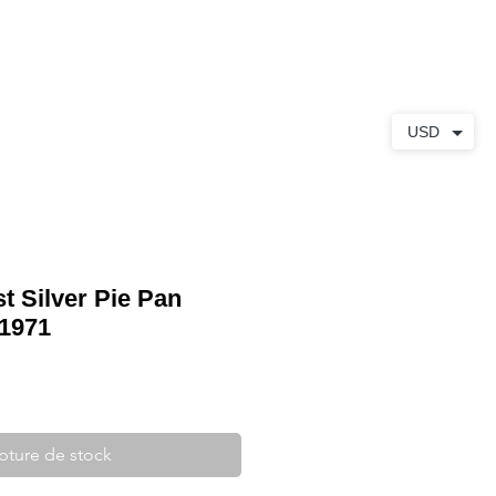
S
À PROPOS
CONTACT
USD
t Silver Pie Pan
 1971
pture de stock