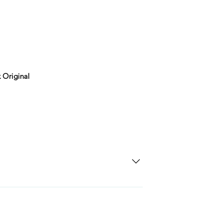
x Original
SD Each individual piece comes with a 5-
 watches include Priority Shipping in
ng is an extra 50$ Flat Rate. We will