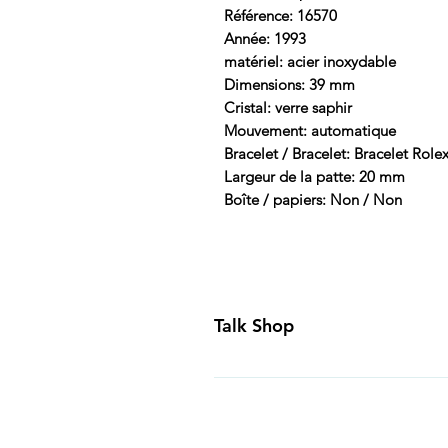
Référence: 16570
Année: 1993
matériel: acier inoxydable
Dimensions: 39 mm
Cristal: verre saphir
Mouvement: automatique
Bracelet / Bracelet: Bracelet Role
Largeur de la patte: 20 mm
Boîte / papiers: Non / Non
Talk Shop
All our prices are displayed in U
day inspection period. All of our
Canada and USA. Worldwide shippi