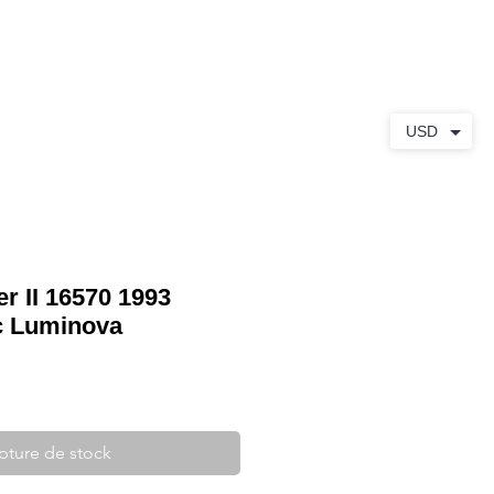
S
À PROPOS
CONTACT
USD
r II 16570 1993
c Luminova
pture de stock