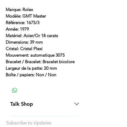
Marque: Rolex
Modèle: GMT Master
Référence: 1675/3
Année: 1979
Matériel: Acier/Or 18 carats
Dimensions: 39 mm
Cristal: Cristal Plexi
Mouvement: automatique 3075
Bracelet / Bracelet: Bracelet bicolore
Largeur de la patte: 20 mm
Boîte / papiers: Non / Non
Talk Shop
All our prices are displayed in USD
Subscribe to Updates
Each individual piece comes with a