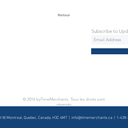
 via Federal Express Priority within 5
ng
Retour
Subscribe to Upd
© 2016 byTimeMerchants. Tous les droits sont
réservés
St W, Montreal, Quebec, Canada, H3C 4M7 |
info@timemerchants.ca
| 1-438-