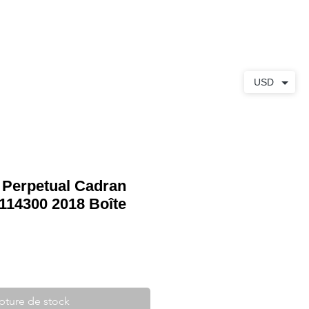
S
À PROPOS
CONTACT
USD
 Perpetual Cadran
114300 2018 Boîte
pture de stock