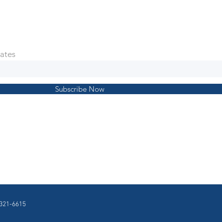
ates
Subscribe Now
321-6615