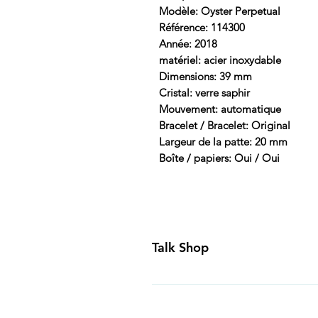
Modèle: Oyster Perpetual
Référence: 114300
Année: 2018
matériel: acier inoxydable
Dimensions: 39 mm
Cristal: verre saphir
Mouvement: automatique
Bracelet / Bracelet: Original
Largeur de la patte: 20 mm
Boîte / papiers: Oui / Oui
Talk Shop
All our prices are displayed in U
day inspection period. All of our
Canada and USA. Worldwide shippi