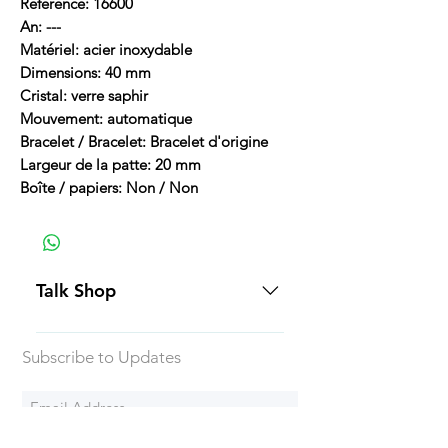
Référence: 16600
An: ---
Matériel: acier inoxydable
Dimensions: 40 mm
Cristal: verre saphir
Mouvement: automatique
Bracelet / Bracelet: Bracelet d'origine
Largeur de la patte: 20 mm
Boîte / papiers: Non / Non
Talk Shop
All our prices are displayed in USD
Subscribe to Updates
Each individual piece comes with a
5-day inspection period. All of our
watches include Priority Shipping
in Canada and USA. Worldwide
Subscribe Now