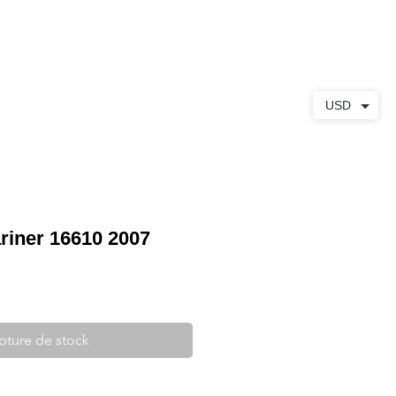
S
À PROPOS
CONTACT
USD
iner 16610 2007
pture de stock