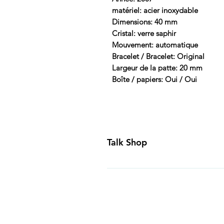
matériel: acier inoxydable
Dimensions: 40 mm
Cristal: verre saphir
Mouvement: automatique
Bracelet / Bracelet: Original
Largeur de la patte: 20 mm
Boîte / papiers: Oui / Oui
Talk Shop
All our prices are displayed in U
day inspection period. All of our
Canada and USA. Worldwide shippi
generally ship all of our products
Business Days of payment cleari