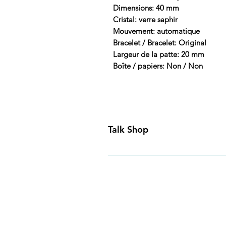
Dimensions: 40 mm
Cristal: verre saphir
Mouvement: automatique
Bracelet / Bracelet: Original
Largeur de la patte: 20 mm
Boîte / papiers: Non / Non
Talk Shop
All our prices are displayed in U
day inspection period. All of our
Canada and USA. Worldwide shippi
generally ship all of our products
Business Days of payment cleari