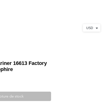
S
À PROPOS
CONTACT
USD
iner 16613 Factory
phire
pture de stock