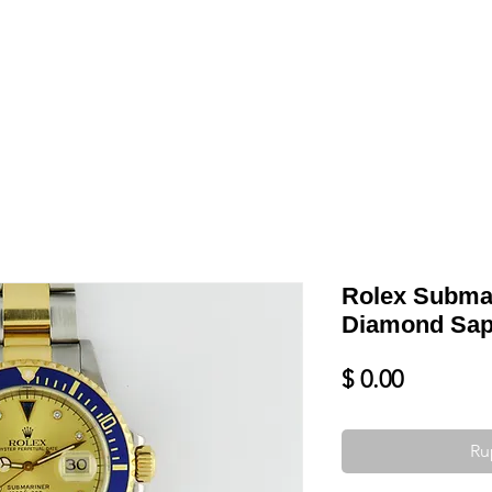
Shop
VENDRE
DATEZ VOTRE MONTRE
SERVICES ET PLU
Rolex Submar
Diamond Sap
Prix
$ 0.00
Ru