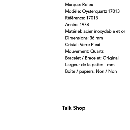
Marque: Rolex
Modèle: Oysterquartz 17013
Référence: 17013
Année: 1978
Matériel: acier inoxydable et or
Dimensions: 36 mm
Cristal: Verre Plexi
Mouvement: Quartz
Bracelet / Bracelet: Original
Largeur de la patte: --mm
Boîte / papiers: Non / Non
Talk Shop
All our prices are displayed in U
day inspection period. All of our