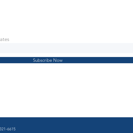
ates
Subscribe Now
321-6615