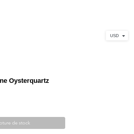
S
À PROPOS
CONTACT
USD
ne Oysterquartz
pture de stock