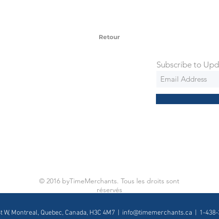
ng is an extra 50$ Flat Rate. We will
 via Federal Express Priority within 5
ng
Retour
Subscribe to Upd
© 2016 byTimeMerchants. Tous les droits sont
réservés
St W, Montreal, Quebec, Canada, H3C 4M7 |
info@timemerchants.ca
| 1-438-