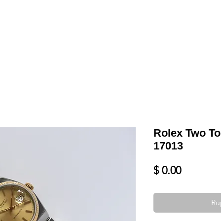
Shop
VENDRE
DATEZ VOTRE MONTRE
SERVICES ET PLU
Rolex Two To
17013
Prix
$ 0.00
Ru