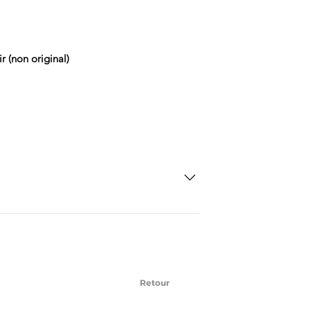
l
ir (non original)
SD Each individual piece comes with a 5-
 watches include Priority Shipping in
ng is an extra 50$ Flat Rate. We will
 via Federal Express Priority within 5
ng
Retour