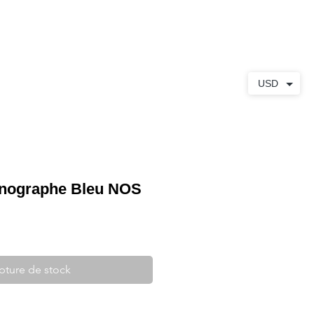
S
À PROPOS
CONTACT
USD
nographe Bleu NOS
pture de stock