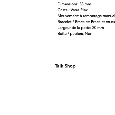
Dimensions: 38 mm
Cristal: Verre Plexi
Mouvement: à remontage manue
Bracelet / Bracelet: Bracelet en cu
Largeur de la patte: 20 mm
Boîte / papiers: Non
Talk Shop
All our prices are displayed in U
day inspection period. All of our
Canada and USA. Worldwide shippi
generally ship all of our products
Business Days of payment cleari