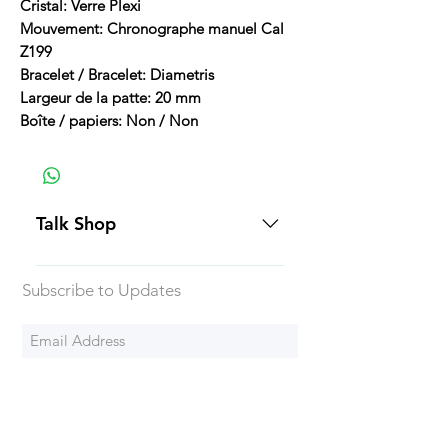
Cristal: Verre Plexi
Mouvement: Chronographe manuel Cal
Z199
Bracelet / Bracelet: Diametris
Largeur de la patte: 20 mm
Boîte / papiers: Non / Non
Talk Shop
All our prices are displayed in USD
Subscribe to Updates
Each individual piece comes with a
5-day inspection period. All of our
watches include Priority Shipping
in Canada and USA. Worldwide
Subscribe Now
shipping is an extra 50$ Flat Rate.
We will generally ship all of our
products via Federal Express