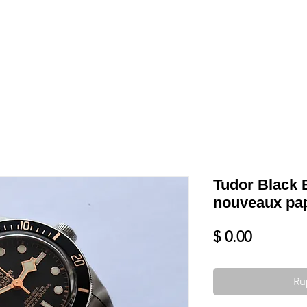
Shop
VENDRE
DATEZ VOTRE MONTRE
SERVICES ET PLU
Tudor Black B
nouveaux pap
Prix
$ 0.00
Ru