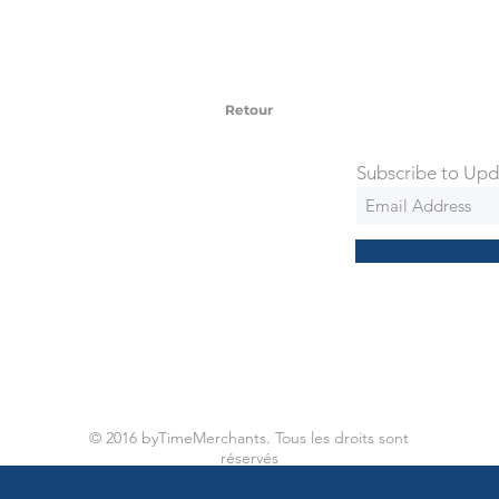
 watches include Priority Shipping in
ng is an extra 50$ Flat Rate. We will
 via Federal Express Priority within 5
ng
Retour
Subscribe to Upd
© 2016 byTimeMerchants. Tous les droits sont
réservés