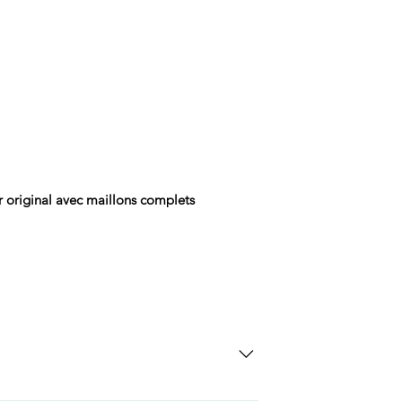
r original avec maillons complets
SD Each individual piece comes with a 5-