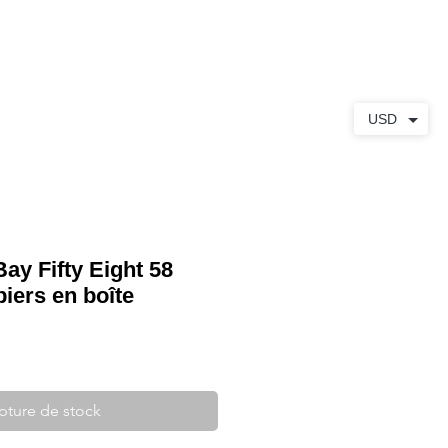
S
À PROPOS
CONTACT
USD
ay Fifty Eight 58
iers en boîte
pture de stock