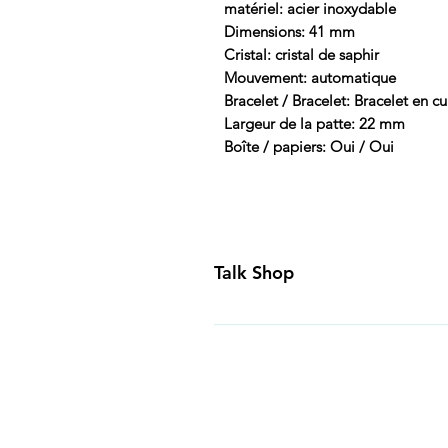
matériel: acier inoxydable
Dimensions: 41 mm
Cristal: cristal de saphir
Mouvement: automatique
Bracelet / Bracelet: Bracelet en cu
Largeur de la patte: 22 mm
Boîte / papiers: Oui / Oui
Talk Shop
All our prices are displayed in U
day inspection period. All of our
Canada and USA. Worldwide shippi
generally ship all of our products
Business Days of payment cleari