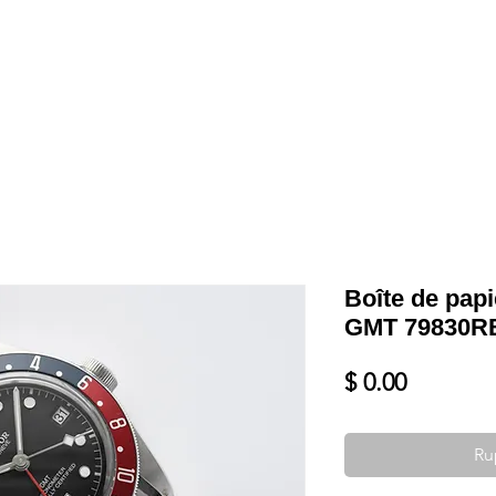
Shop
VENDRE
DATEZ VOTRE MONTRE
SERVICES ET PLU
Boîte de pap
GMT 79830R
Prix
$ 0.00
Ru