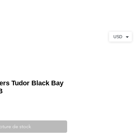
S
À PROPOS
CONTACT
USD
iers Tudor Black Bay
B
pture de stock