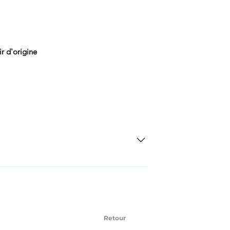
ir d'origine
SD Each individual piece comes with a 5-
 watches include Priority Shipping in
ng is an extra 50$ Flat Rate. We will
 via Federal Express Priority within 5
ng
Retour