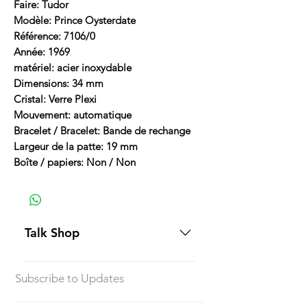
Faire: Tudor
Modèle: Prince Oysterdate
Référence: 7106/0
Année: 1969
matériel: acier inoxydable
Dimensions: 34 mm
Cristal: Verre Plexi
Mouvement: automatique
Bracelet / Bracelet: Bande de rechange
Largeur de la patte: 19 mm
Boîte / papiers: Non / Non
Talk Shop
All our prices are displayed in USD
Subscribe to Updates
Each individual piece comes with a
5-day inspection period. All of our