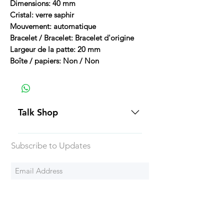
Dimensions: 40 mm
Cristal: verre saphir
Mouvement: automatique
Bracelet / Bracelet: Bracelet d'origine
Largeur de la patte: 20 mm
Boîte / papiers: Non / Non
Talk Shop
All our prices are displayed in USD
Subscribe to Updates
Each individual piece comes with a
5-day inspection period. All of our
watches include Priority Shipping
in Canada and USA. Worldwide
Subscribe Now
shipping is an extra 50$ Flat Rate.
We will generally ship all of our
products via Federal Express