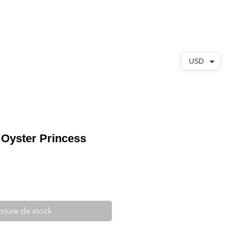
S
À PROPOS
CONTACT
USD
 Oyster Princess
pture de stock