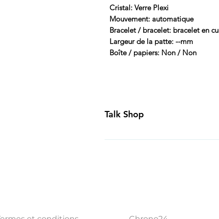
Cristal: Verre Plexi
Mouvement: automatique
Bracelet / bracelet: bracelet en c
Largeur de la patte: --mm
Boîte / papiers: Non / Non
Talk Shop
All our prices are displayed in U
day inspection period. All of our
Canada and USA. Worldwide shippi
generally ship all of our products
Business Days of payment cleari
Termes et conditions
Chrono24