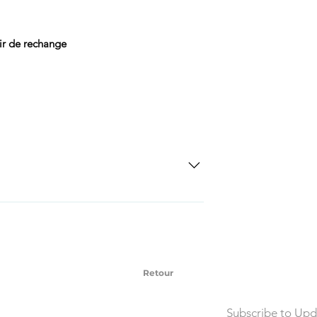
uir de rechange
SD Each individual piece comes with a 5-
 watches include Priority Shipping in
ng is an extra 50$ Flat Rate. We will
 via Federal Express Priority within 5
ng
Retour
Subscribe to Upd