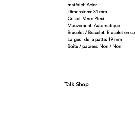
matériel: Acier
Dimensions: 34 mm
Cristal: Verre Plexi
Mouvement: Automatique
Bracelet / Bracelet: Bracelet en cu
Largeur de la patte: 19 mm
Boîte / papiers: Non / Non
Talk Shop
All our prices are displayed in U
day inspection period. All of our
Canada and USA. Worldwide shippi
generally ship all of our products
Business Days of payment cleari