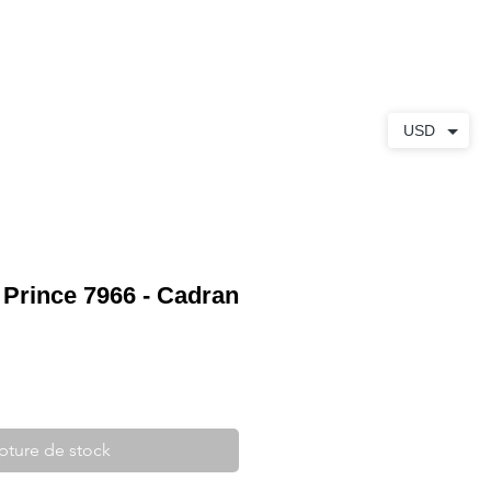
S
À PROPOS
CONTACT
USD
 Prince 7966 - Cadran
pture de stock