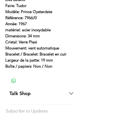
Faire: Tudor
Modèle: Prince Oysterdate
Référence: 7966/0
Année: 1967
matériel: acier inoxydable
Dimensions: 34 mm
Cristal: Verre Plexi
Mouvement: vent automatique
Bracelet / Bracelet: Bracelet en cuir
Largeur de la patte: 19 mm
Boîte / papiers: Non / Non
Talk Shop
All our prices are displayed in USD
Subscribe to Updates
Each individual piece comes with a