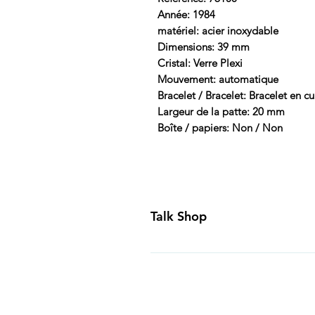
Année: 1984
matériel: acier inoxydable
Dimensions: 39 mm
Cristal: Verre Plexi
Mouvement: automatique
Bracelet / Bracelet: Bracelet en cu
Largeur de la patte: 20 mm
Boîte / papiers: Non / Non
Talk Shop
All our prices are displayed in U
day inspection period. All of our
Canada and USA. Worldwide shippi
generally ship all of our products